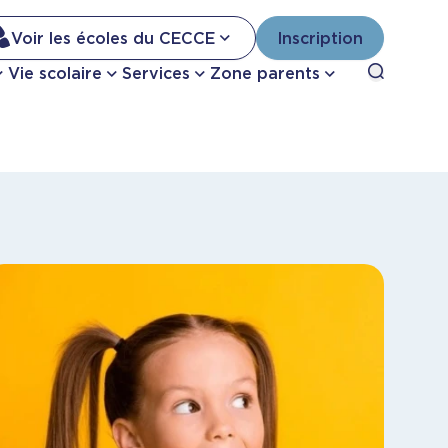
Na
Voir les écoles du CECCE
Inscription
Nav
Open sea
Vie scolaire
Services
Zone parents
se
pri