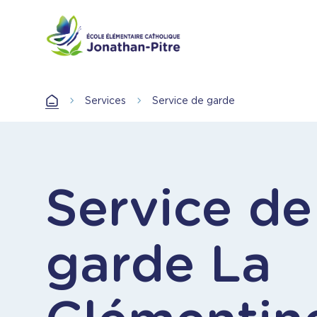
Aller
au
contenu
principal
Services
Service de garde
Accueil
Service de
garde La