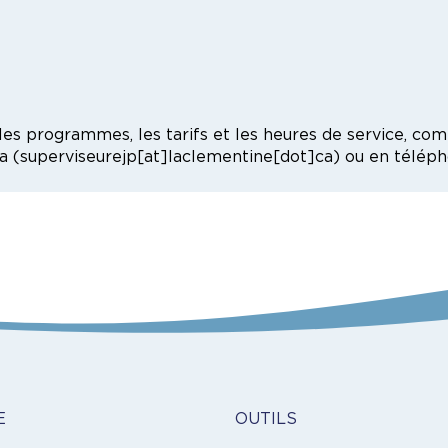
 les programmes, les tarifs et les heures de service, 
a
(
superviseurejp[at]laclementine[dot]ca
)
ou en télép
Outils
E
OUTILS