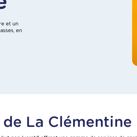
e
re et un
asses, en
e de La Clémentine