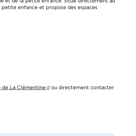
 et de la petite enfance. Situé directement au
la petite enfance et propose des espaces
b de La Clémentine
ou directement contacter