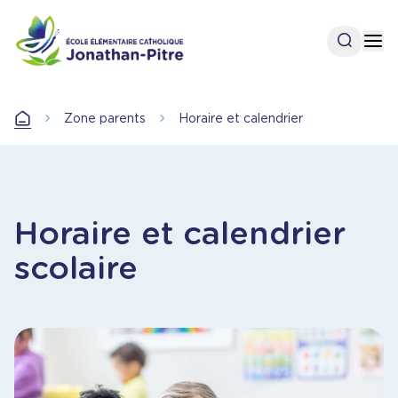
Aller
au
Open se
Op
contenu
principal
Zone parents
Horaire et calendrier
Accueil
Horaire et calendrier
scolaire