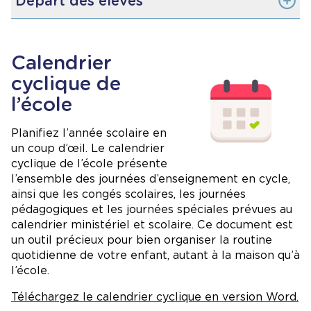
Départ des élèves
Début des classes : 9h10
Maternelle/jardin : 11h30 à 12h
1re à 6e année : 11h10 à 11h25
Départ des élèves : 15h30 à 15h40
Calendrier
Dîner
Image
cyclique de
Maternelle/jardin : 12h à 13h30 (+ repos)
1re à 6e année : 12h25 à 13h40 (+ récréation)
l’école
Planifiez l’année scolaire en
un coup d’œil. Le calendrier
cyclique de l’école présente
l’ensemble des journées d’enseignement en cycle,
ainsi que les congés scolaires, les journées
pédagogiques et les journées spéciales prévues au
calendrier ministériel et scolaire. Ce document est
un outil précieux pour bien organiser la routine
quotidienne de votre enfant, autant à la maison qu’à
l’école.
Téléchargez le calendrier cyclique en version Word
.