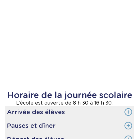
Horaire de la journée scolaire
L’école est ouverte de 8 h 30 à 16 h 30.
Arrivée des élèves
Pauses et dîner
Arrivée des autobus et accueil de élèves : 8h55 à
9h10
Récréation du matin