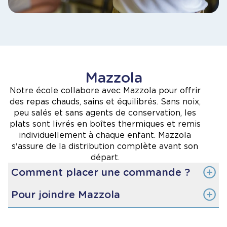
Mazzola
Notre école collabore avec Mazzola pour offrir
des repas chauds, sains et équilibrés. Sans noix,
peu salés et sans agents de conservation, les
plats sont livrés en boîtes thermiques et remis
individuellement à chaque enfant. Mazzola
s'assure de la distribution complète avant son
départ.
Comment placer une commande ?
Pour joindre Mazzola
Visitez le site
www.mazzola.ca
et connectez-
vous à votre compte, puis sélectionnez
l’option
Traiteur
pour les écoles.
Courriel :
info
[at]
mazzola.ca