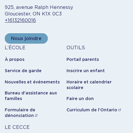
925, avenue Ralph Hennessy
Gloucester, ON K1X 0C3
+16132160016
Nous joindre
À
Outils
L’ÉCOLE
OUTILS
propos
À propos
Portail parents
Service de garde
Inscrire un enfant
Nouvelles et événements
Horaire et calendrier
scolaire
Bureau d'assistance aux
familles
Faire un don
Formulaire de
Curriculum de l'Ontario
dénonciation
Carrière
LE CECCE