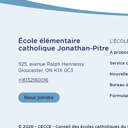
Objectifs : encourager le jeu actif, réduire 
Notre engagement
envers des initiatives c
La création
d’un milieu inclusif et écorespo
Notre école vise chaque année le niveau d'exce
écologiques, et en consolidant sa place dans l
À
École élémentaire
L’ÉCOL
catholique Jonathan-Pitre
À propo
pr
Service 
925, avenue Ralph Hennessy
Gloucester, ON K1X 0C3
Nouvell
+16132160016
Bureau d
Formulai
Nous joindre
© 2026 - CECCE - Conseil des écoles catholiques du C