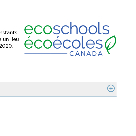
Image
nstants
 un lieu
 2020.
ale de nos élèves.
rsité.