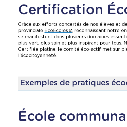
Certification É
Grâce aux efforts concertés de nos élèves et de
provinciale
ÉcoÉcoles
, reconnaissant notre e
se manifestent dans plusieurs domaines essentie
plus vert, plus sain et plus inspirant pour tous.
Certifiée platine, le comité éco-actif met sur p
l’écocitoyenneté.
Exemples de pratiques éco
Réduction des déchets
: en intégrant des p
Économie d’énergie
: avec des mesures pou
Sensibilisation écologique
: des activités 
École communau
Verdissement de la cour
: en créant et pren