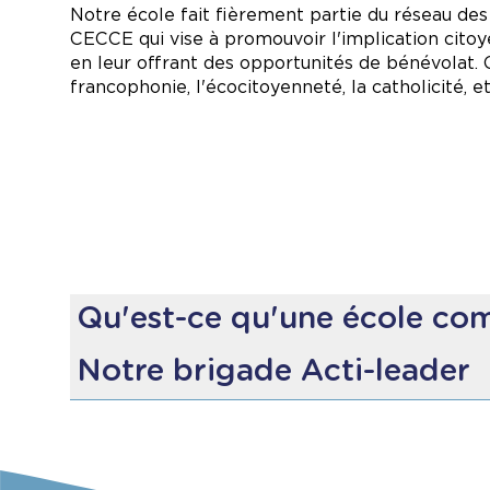
Nous restons engagés à former des écocitoyennes
Notre école fait fièrement partie du réseau des
pour toutes et tous.
CECCE qui vise à promouvoir l'implication citoyen
en leur offrant des opportunités de bénévolat. 
francophonie, l'écocitoyenneté, la catholicité, e
Qu'est-ce qu'une école co
À travers l’École communautaire citoyenne, les 
Notre brigade Acti-leader
enjeux sociaux, environnementaux et culturels 
préparent à devenir des citoyennes et citoyen
Dans le cadre de l’École communautaire citoyenn
Notre école a obtenu la certification École co
Groupe d’élèves de la 4e à la 6e année form
Animation d’activités dynamiques à l’heure d
L’implication active
de nos élèves, du perso