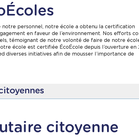
coÉcoles
 notre personnel, notre école a obtenu la certification
ngagement en faveur de l’environnement. Nos efforts co
ls, témoignant de notre volonté de faire de notre école
 Notre école est certifiée ÉcoÉcole
depuis l’ouverture en
ied diverses initiatives afin de mousser l’importance de
citoyennes
ratiques de tri, de compostage et de recyclage.
r réduire notre consommation énergétique.
éducatives pour développer la conscience environnement
taire citoyenne
ant soin de nos espaces verts qui encouragent la biodive