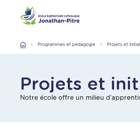
Aller
au
contenu
principal
Programmes et pédagogie
Projets et initia
Accueil
Projets et ini
Notre école offre un milieu d’apprentis