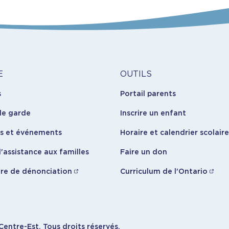
l’intimidation et promouvoir les comportements positifs d
itoyennes et écologiques ;
nsable.
llence Platine, en poursuivant son engagement à travers 
a communauté locale.
Outils
E
OUTILS
s
Portail parents
opos
de garde
Inscrire un enfant
es et événements
Horaire et calendrier scolaire
'assistance aux familles
Faire un don
re de dénonciation
Curriculum de l'Ontario
entre-Est. Tous droits réservés.