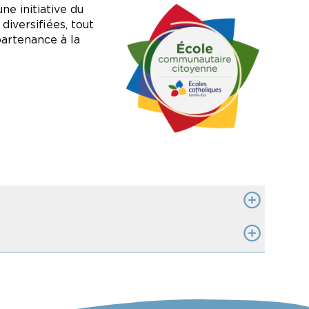
 équitable et plus solidaire
Image
ne initiative du
diversifiées, tout
partenance à la
nsibilisent aux
arcours scolaire et les
de Acti-leaders:
3 à 5 ;