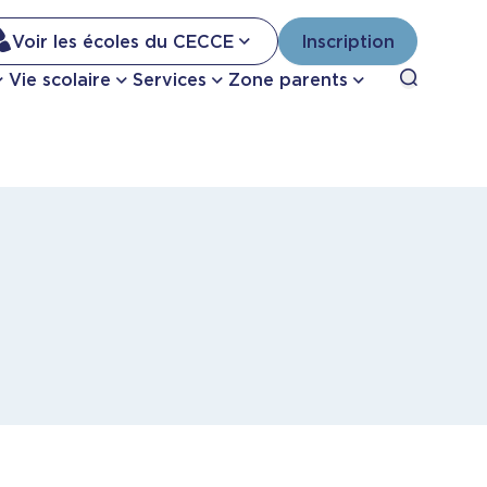
Na
Voir les écoles du CECCE
Inscription
Nav
Open sea
Vie scolaire
Services
Zone parents
se
pri